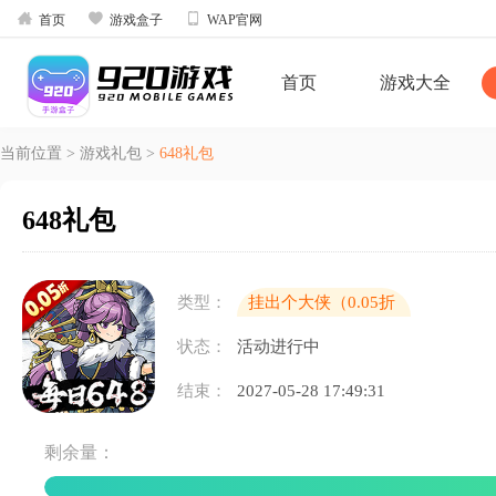



首页
游戏盒子
WAP官网
首页
游戏大全
当前位置
>
游戏礼包
>
648礼包
648礼包
类型：
挂出个大侠（0.05折
免单真香版)
状态：
活动进行中
结束：
2027-05-28 17:49:31
剩余量：