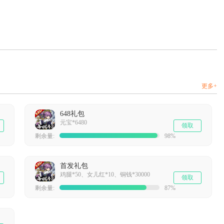
更多+
648礼包
元宝*6480
领取
剩余量:
98%
首发礼包
鸡腿*50、女儿红*10、铜钱*30000
领取
剩余量:
87%