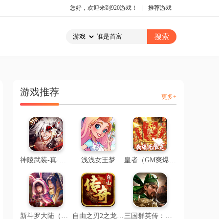
您好，欢迎来到920游戏！
|
推荐游戏
游戏推荐
更多+
神陵武装-真·原价0.1折
浅浅女王梦
皇者（GM爽爆提充版）
新斗罗大陆（送海神波赛西）
自由之刃2之龙城传说
三国群英传：鸿鹄霸业