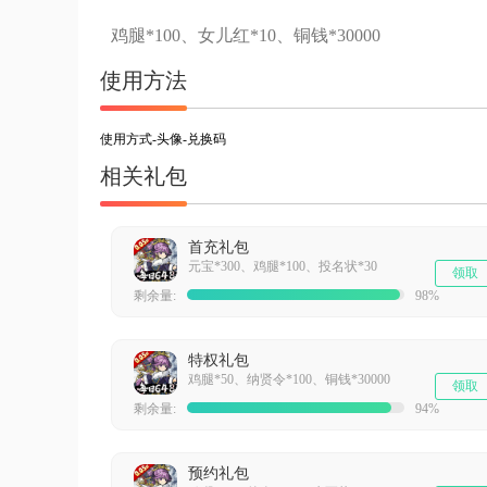
鸡腿*100、女儿红*10、铜钱*30000
使用方法
使用方式-头像-兑换码
相关礼包
首充礼包
元宝*300、鸡腿*100、投名状*30
领取
剩余量:
98%
特权礼包
鸡腿*50、纳贤令*100、铜钱*30000
领取
剩余量:
94%
预约礼包