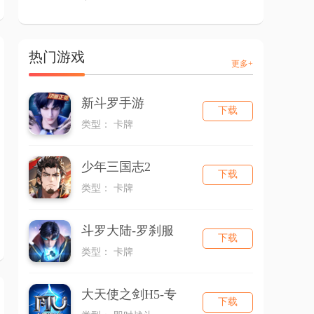
热门游戏
更多+
新斗罗手游
下载
类型： 卡牌
少年三国志2
下载
类型： 卡牌
斗罗大陆-罗刹服
下载
类型： 卡牌
大天使之剑H5-专
下载