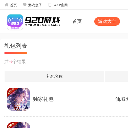



首页
游戏盒子
WAP官网
首页
游戏大全
礼包列表
共
6
个结果
礼包名称
独家礼包
仙域无