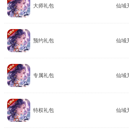
大师礼包
仙域无
预约礼包
仙域无
专属礼包
仙域无
特权礼包
仙域无