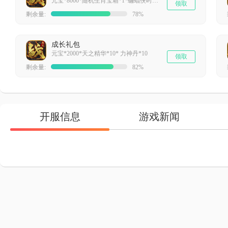
元宝*8000*随机生肖宝箱*1*蝙蝠侠时装*1
领取
剩余量:
78%
成长礼包
元宝*2000*天之精华*10* 力神丹*10
领取
剩余量:
82%
开服信息
游戏新闻