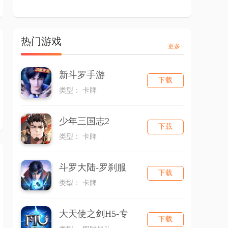
热门游戏
更多+
新斗罗手游
下载
类型： 卡牌
少年三国志2
下载
类型： 卡牌
斗罗大陆-罗刹服
下载
类型： 卡牌
大天使之剑H5-专
下载