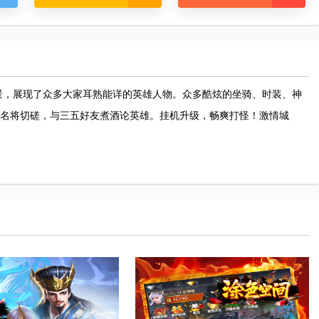
景，展现了众多大家耳熟能详的英雄人物。众多酷炫的坐骑、时装、神
三国名将切磋，与三五好友煮酒论英雄。挂机升级，畅爽打怪！激情城