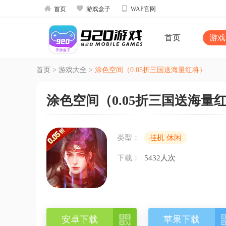



首页
游戏盒子
WAP官网
首页
游戏
首页
>
游戏大全
>
涂色空间（0.05折三国送海量红将）
涂色空间（0.05折三国送海量
类型：
挂机 休闲
下载：
5432人次

安卓下载
苹果下载